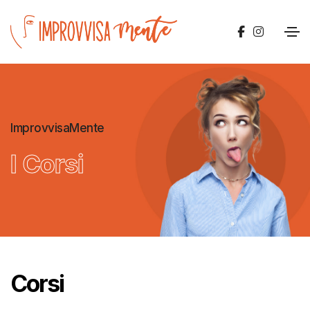
ImprovvisaMente
I Corsi
Corsi