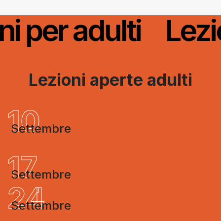
zioni per adulti
L
Lezioni aperte adulti
10
Settembre
17
Settembre
24
Settembre