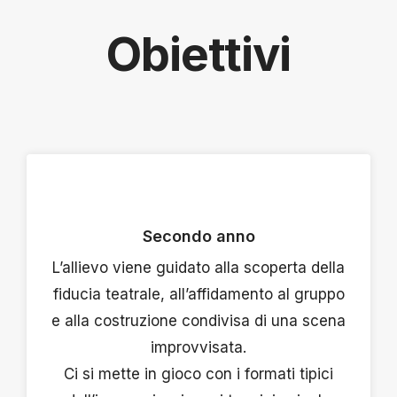
Obiettivi
Secondo anno
L’allievo viene guidato alla scoperta della
imo anno
Terzo a
fiducia teatrale, all’affidamento al gruppo
inamiche di gruppo e le
L’allievo viene guidato a
co collettivo, l’allievo
responsabilità teatrale
e alla costruzione condivisa di una scena
oscere il linguaggio
improvvisatore che co
improvvisata.
improvvisazione teatrale,
ritmi e i colori della 
Ci si mette in gioco con i formati tipici
ontro con le sue basi più
costruendo. Inizia a