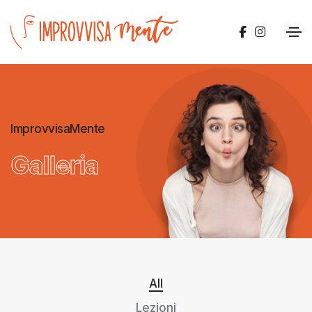
ImprovvisaMente
Galleria
All
Lezioni